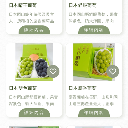
日本晴王葡萄
日本貓眼葡萄
日本岡山終年氣候溫暖宜
日本岡山縣貓眼葡萄，果實
人，所種植的麝香葡萄品質
深紫色、碩大渾圓、果肉無
更勝其他產地，而其中『晴
籽、飽水扎實多汁且充滿彈
詳細內容
詳細內容
王』麝香葡萄更是麝香葡萄
性，富含維生素及礦物質，
中的帝王，需達到單顆果實
同時貓眼葡萄也是老饕們每
重達15克以上、甜度高達18
一年詢問度破表的頂級水果
度以上，才有被賦予標章認
之一唷。
證的資格。是最高級的葡萄
品種。
日本雙色葡萄
日本麝香葡萄
日本岡山縣貓眼葡萄，果實
麝香葡萄在長野、山形和岡
深紫色、碩大渾圓、果肉無
山這三縣產量最大，產季約
籽、飽水扎實多汁且充滿彈
在6-11月，麝香葡萄有著美
詳細內容
詳細內容
性，搭配麝香葡萄美麗的黃
麗的黃綠色果實，清脆且具
綠色果實，清脆且具彈力的
彈力的果肉質地，無籽清洗