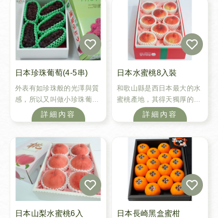
果肉質地，無籽清洗過後可
過後可連皮直接食用，一咬
連皮直接食用，一咬開時，
開時，豐郁多汁的芳香果肉
豐郁多汁的芳香果肉瞬間充
瞬間充滿整個口中，充滿著
滿整個口中。
清新夢幻的風味，吃過後保
證令人久久難以忘懷。
日本珍珠葡萄(4-5串)
日本水蜜桃8入裝
外表有如珍珠般的光澤與質
和歌山縣是西日本最大的水
感，所以又叫做小珍珠葡
蜜桃產地，其得天獨厚的氣
萄，其外型雖小，但是酸酸
候及地理環境，加上當地果
詳細內容
詳細內容
甜甜的好滋味，多汁又獨特
農遵循古法栽培，造就出香
的口感絕對讓您喜愛，每一
甜多汁的水蜜桃。日本桃一
口都是滿足與享受，特殊的
向是世界最知名的水蜜桃，
外型以及討喜的模樣，絕對
喜愛桃子的您不容錯過唷!
是您送禮最佳的選擇之一。
日本山梨水蜜桃6入
日本長崎黑盒蜜柑