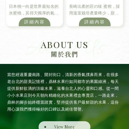
日本桃一向是世界最知名的
長崎出產的匠の味 蜜柑，採
水蜜桃，其得天獨厚的氣候
用溫室栽培產量稀少，甜度
及地理環境，加上當地果農
高、外皮薄，多汁無籽，是
詳細內容
詳細內容
遵循古法栽培，造就出香甜
香甜可口的極品蜜柑，
多汁的水蜜桃。，喜愛桃子
的您不容錯過唷!
ABOUT US
關於我們
當您經過重慶南路、開封街口，清新的香氣撲鼻而來，在很多
老台北的甜美記憶裡，鼎林水果行如同都市的果園綠洲，每天
提供新鮮欲滴的頂級水果，滋養台北人的心靈和口感。從一間
小小水果店到今天朝向精緻化的水果禮盒專賣店，一路走來，
鼎林的腳步始終穩當踏實，堅持提供客戶最鮮甜的水果，這份
用心讓我們獲得極好的口碑以及絕佳聲譽。
View More