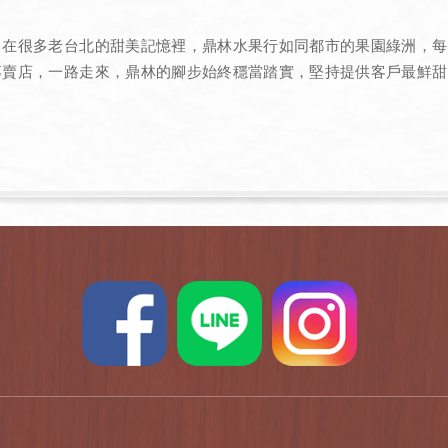
，在很多老台北的甜美記憶裡，鼎林水果行如同都市的果園綠洲，每
專賣店，一路走來，鼎林的腳步始終穩當踏實，堅持提供客戶最鮮甜